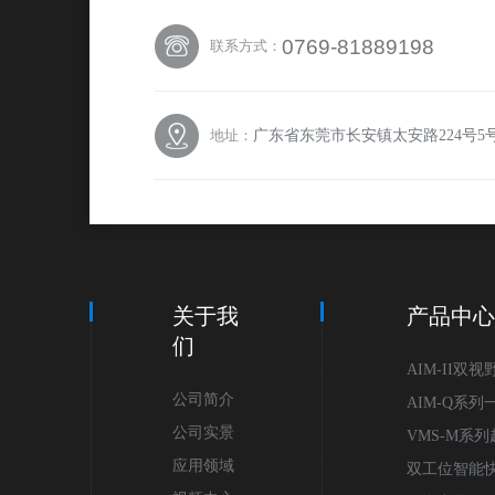
0769-81889198
联系方式：
广东省东莞市长安镇太安路224号
地址：
关于我
产品中
们
AIM-II双
公司简介
像测量仪
AIM-Q系
公司实景
VMS-M系
应用领域
显微镜
双工位智能