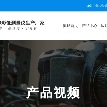
！
网站地
能影像测量仪生产厂家
奥铭首页
产品中心
应
 · 高速度 · 定制化
产
品
视
频