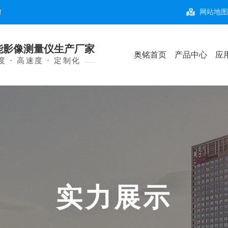
！
网站地
能影像测量仪生产厂家
奥铭首页
产品中心
应
 · 高速度 · 定制化
实
力
展
示