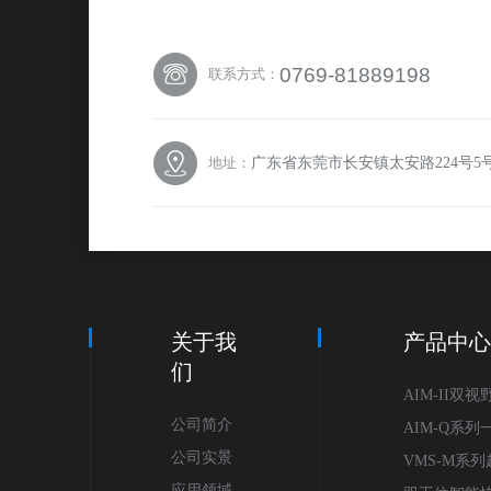
0769-81889198
联系方式：
广东省东莞市长安镇太安路224号
地址：
关于我
产品中
们
AIM-II双
公司简介
像测量仪
AIM-Q系
公司实景
VMS-M系
应用领域